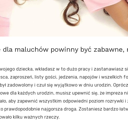
 dla maluchów powinny być zabawne, 
swojego dziecka, wkładasz w to dużo pracy i zastanawiasz
sca, zaproszeń, listy gości, jedzenia, napojów i wszelkich f
 był zadowolony i czuł się wyjątkowo w dniu urodzin. Opróc
kowe dla każdych urodzin, musisz upewnić się, że impreza n
mało, aby zapewnić wszystkim odpowiedni poziom rozrywki 
to prawdopodobnie najgorsza droga. Zostaniesz bardzo łat
owało kilku ważnych rzeczy.