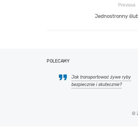
Previous
Nawigacja
Previous
Jednostronny ślub 
wpisu
post:
POLECAMY
Jak transportować żywe ryby
bezpiecznie i skutecznie?
© 