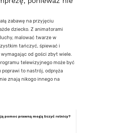
imprezę, ponieważ nie
iałą zabawę na przyjęciu
ażde dziecko. Z animatorami
aluchy, malować twarze w
szystkim tańczyć, śpiewać i
e wymagając od gości zbyt wiele.
b programu telewizyjnego może być
poprawi to nastrój, odpręża
 nie znają nikogo innego na
yją pomoc prawną mogą liczyć rolnicy?