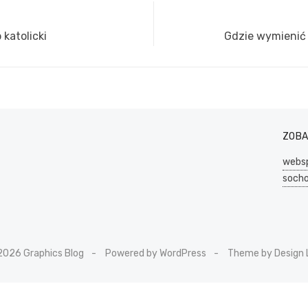
katolicki
Next
Gdzie wymienić 
post:
ZOB
websp
socho
2026 Graphics Blog
Powered by WordPress
Theme by Design 