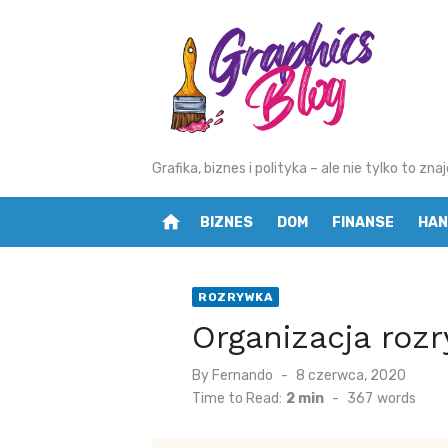
Skip
to
content
Grafika, biznes i polityka – ale nie tylko to z
home
BIZNES
DOM
FINANSE
HAN
ROZRYWKA
Organizacja rozr
By
Fernando
Posted
8 czerwca, 2020
on
Time to Read:
2 min
-
367
words