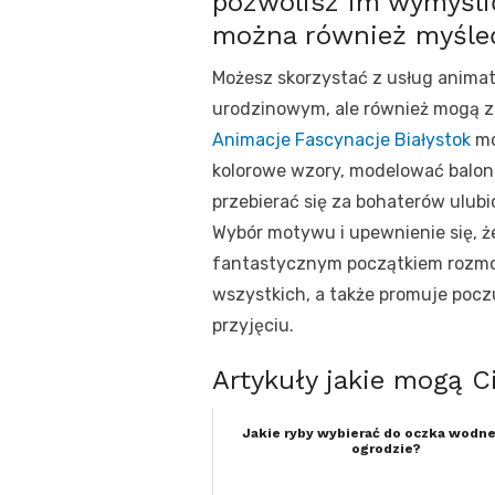
pozwolisz im wymyślić
można również myśle
Możesz skorzystać z usług animat
urodzinowym, ale również mogą z
Animacje Fascynacje Białystok
mo
kolorowe wzory, modelować baloniki
przebierać się za bohaterów ulubi
Wybór motywu i upewnienie się, ż
fantastycznym początkiem rozmow
wszystkich, a także promuje poczu
przyjęciu.
Artykuły jakie mogą C
Jakie ryby wybierać do oczka wodn
ogrodzie?