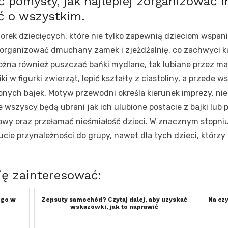
 pomysły, jak najlepiej zorganizować 
ć o wszystkim.
orek dziecięcych, które nie tylko zapewnią dzieciom wspan
organizować dmuchany zamek i zjeżdżalnię, co zachwyci k
żna również puszczać bańki mydlane, tak lubiane przez m
 w figurki zwierząt, lepić kształty z ciastoliny, a przede w
onych bajek. Motyw przewodni określa kierunek imprezy, ni
e wszyscy będą ubrani jak ich ulubione postacie z bajki lu
y oraz przełamać nieśmiałość dzieci. W znacznym stopniu 
cie przynależności do grupy, nawet dla tych dzieci, którzy
ię zainteresować:
ego w
Zepsuty samochód? Czytaj dalej, aby uzyskać
Na cz
wskazówki, jak to naprawić