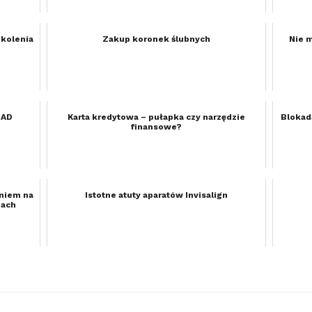
zkolenia
Zakup koronek ślubnych
Nie 
CAD
Karta kredytowa – pułapka czy narzędzie
Blokad
finansowe?
aniem na
Istotne atuty aparatów Invisalign
iach