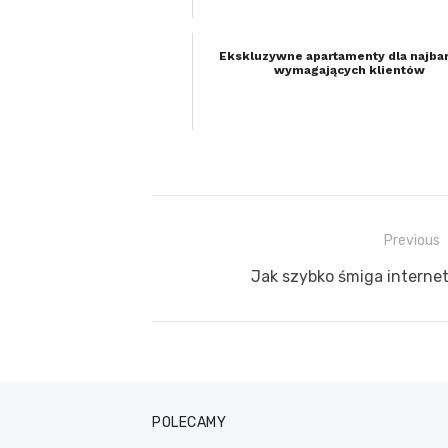
Ekskluzywne apartamenty dla najbar
wymagających klientów
Previous
Nawigacja
Previous
Jak szybko śmiga intern
wpisu
post:
POLECAMY