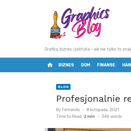
Skip
to
content
Grafika, biznes i polityka – ale nie tylko to z
home
BIZNES
DOM
FINANSE
HAN
BLOG
Profesjonalnie 
By
Fernando
Posted
8 listopada, 2021
on
Time to Read:
2 min
-
346
words