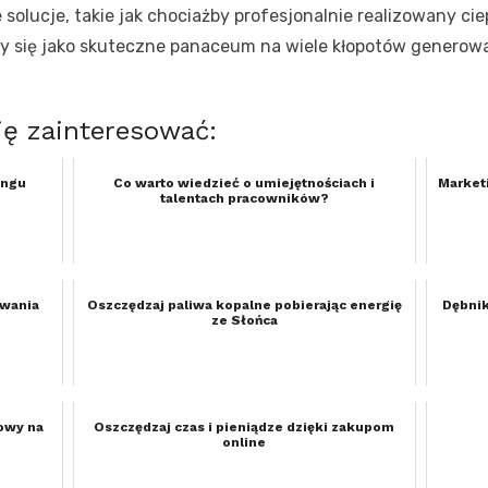
 solucje, takie jak chociażby profesjonalnie realizowany cie
ły się jako skuteczne panaceum na wiele kłopotów generow
ię zainteresować:
ingu
Co warto wiedzieć o umiejętnościach i
Market
talentach pracowników?
owania
Oszczędzaj paliwa kopalne pobierając energię
Dębnik
ze Słońca
owy na
Oszczędzaj czas i pieniądze dzięki zakupom
online