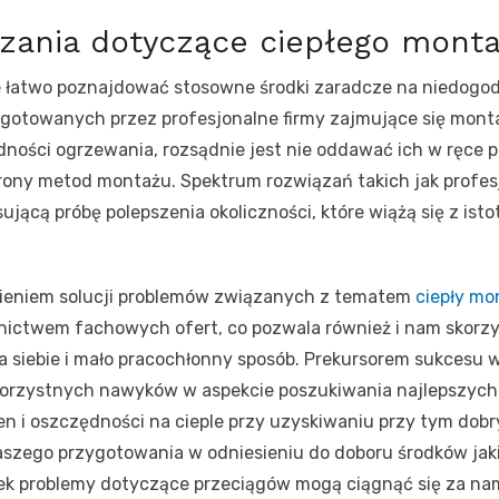
ązania dotyczące ciepłego mont
 łatwo poznajdować stosowne środki zaradcze na niedogo
gotowanych przez profesjonalne firmy zajmujące się monta
ości ogrzewania, rozsądnie jest nie oddawać ich w ręce p
rony metod montażu. Spektrum rozwiązań takich jak profesj
ującą próbę polepszenia okoliczności, które wiążą się z is
ezieniem solucji problemów związanych z tematem
ciepły mo
dnictwem fachowych ofert, co pozwala również i nam skorz
a siebie i mało pracochłonny sposób. Prekursorem sukcesu w
korzystnych nawyków w aspekcie poszukiwania najlepszych
 i oszczędności na cieple przy uzyskiwaniu przy tym dobr
aszego przygotowania w odniesieniu do doboru środków jak
wiek problemy dotyczące przeciągów mogą ciągnąć się za nam