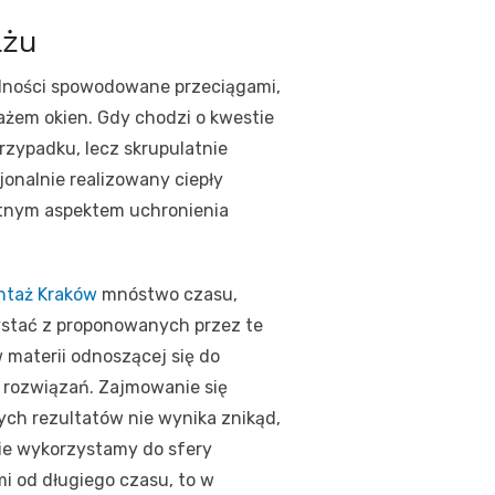
ażu
dności spowodowane przeciągami,
żem okien. Gdy chodzi o kwestie
rzypadku, lecz skrupulatnie
onalnie realizowany ciepły
totnym aspektem uchronienia
ntaż Kraków
mnóstwo czasu,
ystać z proponowanych przez te
 materii odnoszącej się do
 rozwiązań. Zajmowanie się
ych rezultatów nie wynika znikąd,
ie wykorzystamy do sfery
i od długiego czasu, to w