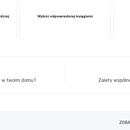
dziej
Wybór odpowiedniej księgarni
et w twoim domu?
Next
Zalety wspóln
post:
ZOB