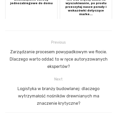
jednozabiegowe do domu
wyszukiwanie, po prostu
przeczytaj nasze porady i
wskazówki dotyczące
marke...
Previous
Nawigacja
Previous
Zarządzanie procesem powypadkowym we flocie.
wpisu
post:
Dlaczego warto oddać to w ręce autoryzowanych
ekspertów?
Next
Next
Logistyka w branży budowlanej: dlaczego
post:
wytrzymałość nośników drewnianych ma
znaczenie krytyczne?