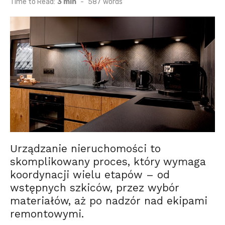
Time to Read:
3 min
-
587
words
Urządzanie nieruchomości to
skomplikowany proces, który wymaga
koordynacji wielu etapów – od
wstępnych szkiców, przez wybór
materiałów, aż po nadzór nad ekipami
remontowymi.