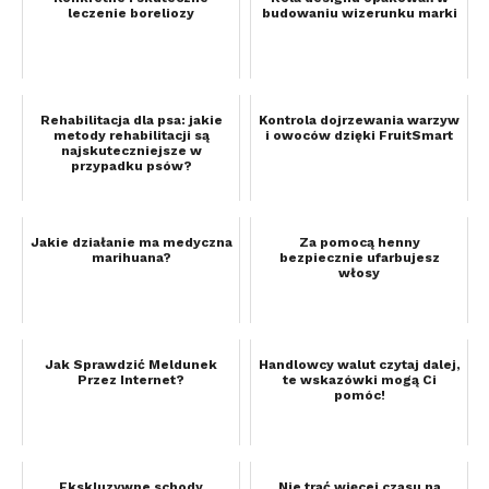
leczenie boreliozy
budowaniu wizerunku marki
Rehabilitacja dla psa: jakie
Kontrola dojrzewania warzyw
metody rehabilitacji są
i owoców dzięki FruitSmart
najskuteczniejsze w
przypadku psów?
Jakie działanie ma medyczna
Za pomocą henny
marihuana?
bezpiecznie ufarbujesz
włosy
Jak Sprawdzić Meldunek
Handlowcy walut czytaj dalej,
Przez Internet?
te wskazówki mogą Ci
pomóc!
Ekskluzywne schody
Nie trać więcej czasu na