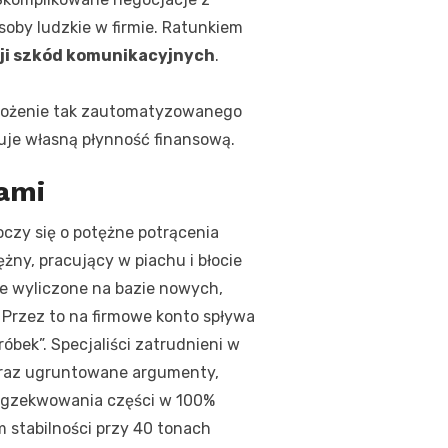
oby ludzkie w firmie. Ratunkiem
cji szkód komunikacyjnych
.
rożenie tak zautomatyzowanego
uje własną płynność finansową.
tami
zy się o potężne potrącenia
żny, pracujący w piachu i błocie
ie wyliczone na bazie nowych,
 Przez to na firmowe konto spływa
bek”. Specjaliści zatrudnieni w
oraz ugruntowane argumenty,
 egzekwowania części w 100%
 stabilności przy 40 tonach