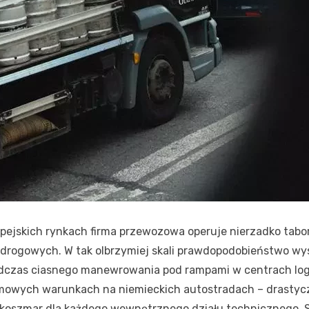
ropejskich rynkach firma przewozowa operuje nierzadko tabora
drogowych. W tak olbrzymiej skali prawdopodobieństwo w
dczas ciasnego manewrowania pod rampami w centrach logi
imowych warunkach na niemieckich autostradach – drastycz
o koszmar dla każdego wewnętrznego działu technicznego. 