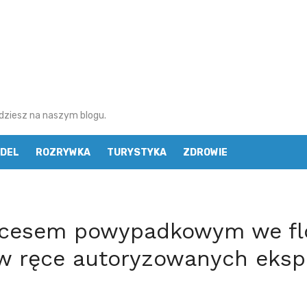
najdziesz na naszym blogu.
DEL
ROZRYWKA
TURYSTYKA
ZDROWIE
ocesem powypadkowym we flo
 w ręce autoryzowanych eksp