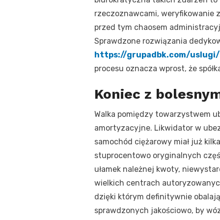
rzeczoznawcami, weryfikowanie za
przed tym chaosem administracyj
Sprawdzone rozwiązania dedykow
https://grupadbk.com/uslugi/
procesu oznacza wprost, że spółk
Koniec z bolesnym
Walka pomiędzy towarzystwem ub
amortyzacyjne. Likwidator w ubezp
samochód ciężarowy miał już kilk
stuprocentowo oryginalnych częśc
ułamek należnej kwoty, niewystar
wielkich centrach autoryzowanyc
dzięki którym definitywnie obala
sprawdzonych jakościowo, by wóz