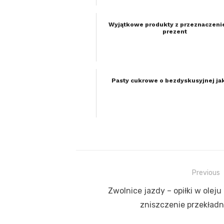
Wyjątkowe produkty z przeznaczeni
prezent
Pasty cukrowe o bezdyskusyjnej ja
Previous
Nawigacja
Previous
Zwolnice jazdy – opiłki w oleju
wpisu
post:
zniszczenie przekładn