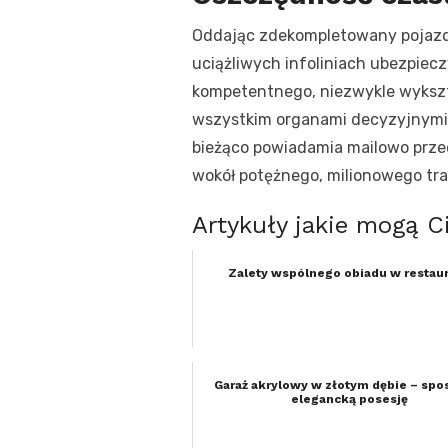
Oddając zdekompletowany pojazd d
uciążliwych infoliniach ubezpiec
kompetentnego, niezwykle wykszt
wszystkim organami decyzyjnymi, 
bieżąco powiadamia mailowo prze
wokół potężnego, milionowego tran
Artykuły jakie mogą C
Zalety wspólnego obiadu w restaur
Garaż akrylowy w złotym dębie – spo
elegancką posesję