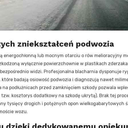
tych zniekształceń podwozia
ką energochłonną lub mocnym otarciu o rów melioracyjny moż
szkodzoną wyłącznie powierzchownie w plastikach zderza
co bezpośrednio widzi. Profesjonalna blacharnia dysponuje 
które badają osiowość podwozia i diagnozują nawet milime
ia na podłużnicach przed zamknięciem szkody pozwala wple
w. kosztorys dodatkowy na szkodę ukrytą). Brak tej proce
ny tysięcy drogich i potężnych opon wielkogabarytowych 
moście wozu.
u dzięki dedykowanemu opieku