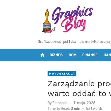
Skip
to
content
Grafika, biznes i polityka – ale nie tylko to z
home
BIZNES
DOM
FINANSE
HAN
MOTORYZACJA
Zarządzanie pr
warto oddać to
By
Fernando
Posted
11 maja, 2026
on
Time to Read:
3 min
-
521
words