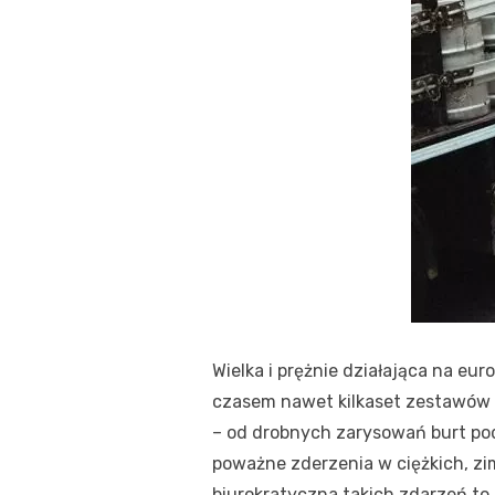
Wielka i prężnie działająca na eu
czasem nawet kilkaset zestawów 
– od drobnych zarysowań burt po
poważne zderzenia w ciężkich, z
biurokratyczna takich zdarzeń t