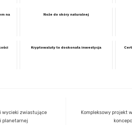
em na
Noże do skóry naturalnej
kości
Kryptowaluty to doskonała inwestycja
Cert
 i wycieki zwiastujące
Next
Kompleksowy projekt w
i planetarnej
post:
koncepc