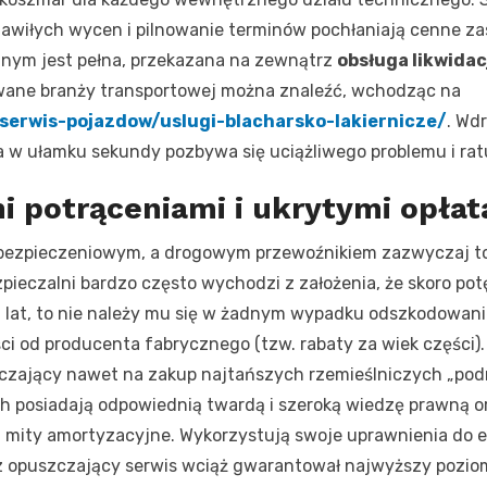
wiłych wycen i pilnowanie terminów pochłaniają cenne zas
nym jest pełna, przekazana na zewnątrz
obsługa likwida
ane branży transportowej można znaleźć, wchodząc na
serwis-pojazdow/uslugi-blacharsko-lakiernicze/
. Wd
a w ułamku sekundy pozbywa się uciążliwego problemu i rat
i potrąceniami i ukrytymi opła
ezpieczeniowym, a drogowym przewoźnikiem zazwyczaj toc
ieczalni bardzo często wychodzi z założenia, że skoro potę
a lat, to nie należy mu się w żadnym wypadku odszkodowan
i od producenta fabrycznego (tzw. rabaty za wiek części).
czający nawet na zakup najtańszych rzemieślniczych „podró
h posiadają odpowiednią twardą i szeroką wiedzę prawną 
ją mity amortyzacyjne. Wykorzystują swoje uprawnienia do
 opuszczający serwis wciąż gwarantował najwyższy poziom