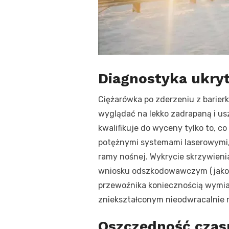
Diagnostyka ukry
Ciężarówka po zderzeniu z barier
wyglądać na lekko zadrapaną i u
kwalifikuje do wyceny tylko to, 
potężnymi systemami laserowymi, 
ramy nośnej. Wykrycie skrzywien
wniosku odszkodowawczym (jako tz
przewoźnika koniecznością wymia
zniekształconym nieodwracalnie 
Oszczędność czas