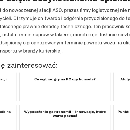
o nowoczesnej stacji ASO, prezes firmy logistycznej nie 
zycieli. Otrzymuje on twardo i odgórnie przydzielonego do 
ałconego prawnie doradcę technicznego. Ten pracownik ko
ustala termin napraw w lakierni, monitoruje dosłanie nie
dsiębiorcę o prognozowanym terminie powrotu wozu na ulic
sportu w branży kurierskiej.
ię zainteresować:
acji
Co wybrać gry na PC czy konsole?
Atut
sób na
Wyposażenie gastronomii – innowacje, które
Punkt 
warto poznać