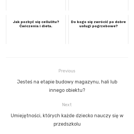
Jak pozbyć się cellulitu?
Do kogo się zwrócić po dobre
Ćwiczenia i dieta.
usługi pogrzebowe?
Previous
Nawigacja
Previous
Jesteś na etapie budowy magazynu, hali lub
wpisu
post:
innego obiektu?
Next
Next
Umiejętności, których każde dziecko nauczy się w
post:
przedszkolu