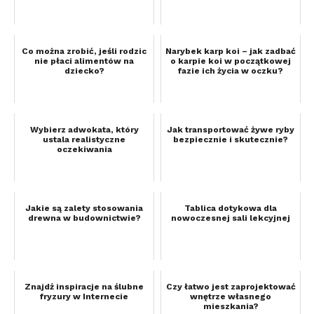
Co można zrobić, jeśli rodzic
Narybek karp koi – jak zadbać
nie płaci alimentów na
o karpie koi w początkowej
dziecko?
fazie ich życia w oczku?
Wybierz adwokata, który
Jak transportować żywe ryby
ustala realistyczne
bezpiecznie i skutecznie?
oczekiwania
Jakie są zalety stosowania
Tablica dotykowa dla
drewna w budownictwie?
nowoczesnej sali lekcyjnej
Znajdź inspiracje na ślubne
Czy łatwo jest zaprojektować
fryzury w Internecie
wnętrze własnego
mieszkania?