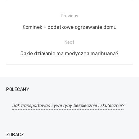
Previous
Nawigacja
Previous
Kominek – dodatkowe ogrzewanie domu
wpisu
post:
Next
Next
Jakie działanie ma medyczna marihuana?
post:
POLECAMY
Jak transportować żywe ryby bezpiecznie i skutecznie?
ZOBACZ