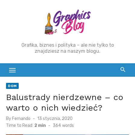
Skip
to
content
Grafika, biznes i polityka – ale nie tylko to
znajdziesz na naszym blogu.
DOM
Balustrady nierdzewne – co
warto o nich wiedzieć?
By
Fernando
Posted
13 stycznia, 2020
on
Time to Read:
2 min
-
364
words