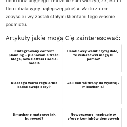
tlenu inhalacyjnego. I możecie nam wierzyć, że jest to
tlen inhalacyjny najlepszej jakości. Warto zatem
żebyście i wy zostali stałymi klientami tego właśnie
podmiotu.
Artykuły jakie mogą Cię zainteresować:
Zintegrowany content
Handlowcy walut czytaj dalej,
planning – planowanie treści
te wskazówki mogą Ci
bloga, newslettera i social
pomóc!
media
Dlaczego warto regularnie
Jak dobrać firany do wystroju
badać swoje oczy?
mieszkania?
Dmuchane materace jak
Nowoczesne inspiracje w
kupować?
sferze kominków domowych