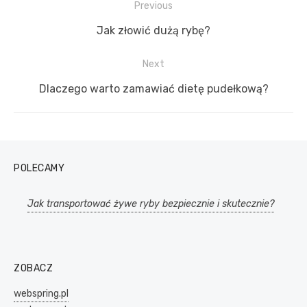
Previous
Nawigacja
Previous
Jak złowić dużą rybę?
wpisu
post:
Next
Next
Dlaczego warto zamawiać dietę pudełkową?
post:
POLECAMY
Jak transportować żywe ryby bezpiecznie i skutecznie?
ZOBACZ
webspring.pl