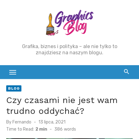
Skip
to
content
Grafika, biznes i polityka – ale nie tylko to
znajdziesz na naszym blogu.
BLOG
Czy czasami nie jest wam
trudno oddychać?
By
Fernando
Posted
13 lipca, 2021
on
Time to Read:
2 min
-
386
words