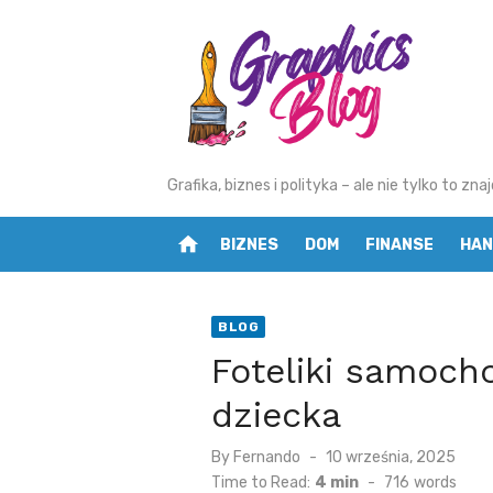
Skip
to
content
Grafika, biznes i polityka – ale nie tylko to z
home
BIZNES
DOM
FINANSE
HAN
BLOG
Foteliki samoch
dziecka
By
Fernando
Posted
10 września, 2025
on
Time to Read:
4 min
-
716
words