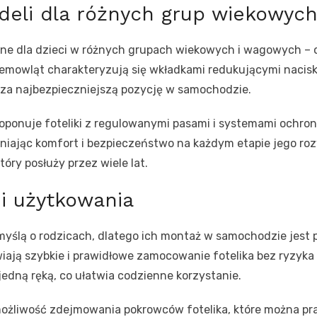
eli dla różnych grup wiekowyc
one dla dzieci w różnych grupach wiekowych i wagowych – 
 niemowląt charakteryzują się wkładkami redukującymi nacis
 za najbezpieczniejszą pozycję w samochodzie.
oponuje foteliki z regulowanymi pasami i systemami ochrony
niając komfort i bezpieczeństwo na każdym etapie jego ro
óry posłuży przez wiele lat.
i użytkowania
myślą o rodzicach, dlatego ich montaż w samochodzie jest p
iają szybkie i prawidłowe zamocowanie fotelika bez ryzyka
edną ręką, co ułatwia codzienne korzystanie.
ożliwość zdejmowania pokrowców fotelika, które można pra