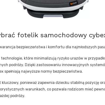
ybrać fotelik samochodowy cybe
warancja bezpieczeństwa i komfortu dla najmłodszych pas
technologie, które minimalizują ryzyko urazów w przypadk
nych podróży. Dzięki zastosowaniu innowacyjnych systemó
bex spełniają najwyższe normy bezpieczeństwa.
t kluczowy, ponieważ zapewnia dziecku stabilną pozycję ora
orystycznych warunkach, co pozwala rodzicom mieć pewność
ażdej podróży.