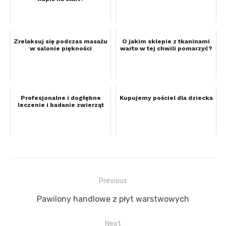
Zrelaksuj się podczas masażu
O jakim sklepie z tkaninami
w salonie piękności
warto w tej chwili pomarzyć?
Profesjonalne i dogłębne
Kupujemy pościel dla dziecka
leczenie i badanie zwierząt
Previous
Nawigacja
Previous
Pawilony handlowe z płyt warstwowych
wpisu
post:
Next