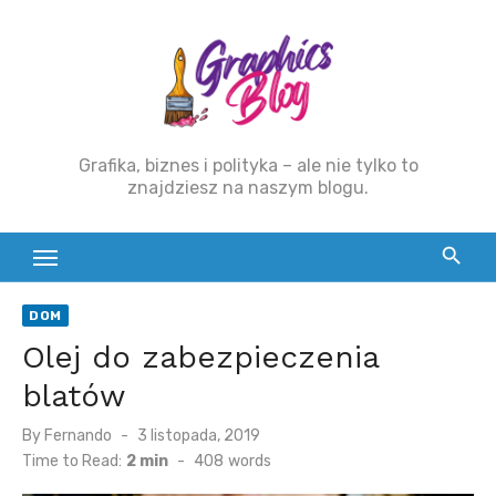
Skip
to
content
Grafika, biznes i polityka – ale nie tylko to
znajdziesz na naszym blogu.
DOM
Olej do zabezpieczenia
blatów
By
Fernando
Posted
3 listopada, 2019
on
Time to Read:
2 min
-
408
words