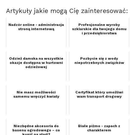
Artykuły jakie mogą Cię zainteresować:
Nadzór online - administracja
Profesjonalne wyroby
stroną internetową
szklarskie dla twojego domu
i przedsiębiorstwa
Odzież damska na wszystkie
Pozbycie się z wody
okazje dostępna w hurtowni
niepotrzebnych związków
odzieżowej
Nie masz możliwości
Certyfikat który umożliwi
samemu wręczyć kwiaty
wam transport drogowy
Niezbędne akcesoria do
Białe piżmo - zapach z
basenu ogrodowego – co
charakterem
kupić na start?