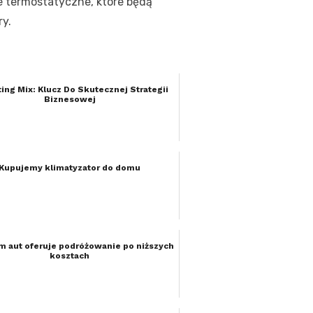
e termostatyczne, które będą
ry.
ing Mix: Klucz Do Skutecznej Strategii
Biznesowej
Kupujemy klimatyzator do domu
 aut oferuje podróżowanie po niższych
kosztach