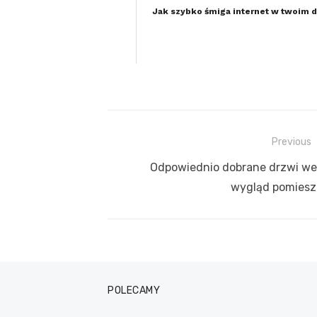
Jak szybko śmiga internet w twoim
Previous
Nawigacja
Previous
Odpowiednio dobrane drzwi we
wpisu
post:
wygląd pomiesz
POLECAMY