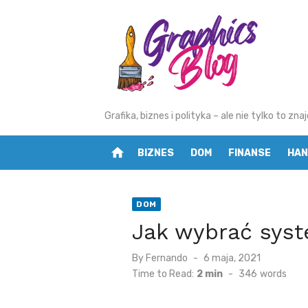
Skip
to
content
Grafika, biznes i polityka – ale nie tylko to z
home
BIZNES
DOM
FINANSE
HAN
DOM
Jak wybrać sys
By
Fernando
Posted
6 maja, 2021
on
Time to Read:
2 min
-
346
words