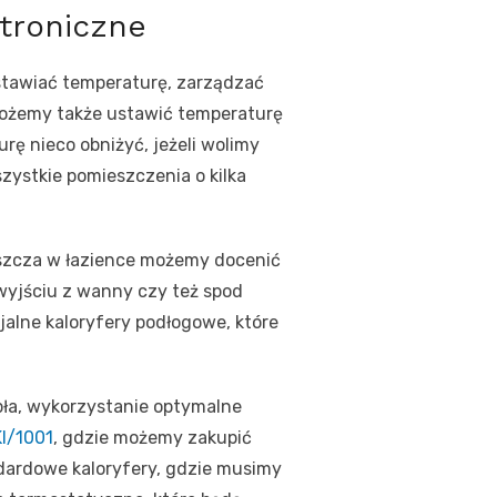
troniczne
stawiać temperaturę, zarządzać
Możemy także ustawić temperaturę
rę nieco obniżyć, jeżeli wolimy
zystkie pomieszczenia o kilka
szcza w łazience możemy docenić
 wyjściu z wanny czy też spod
jalne kaloryfery podłogowe, które
pła, wykorzystanie optymalne
I/1001
, gdzie możemy zakupić
dardowe kaloryfery, gdzie musimy