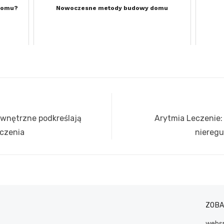
 domu?
Nowoczesne metody budowy domu
wnętrzne podkreślają
Next
Arytmia Leczenie:
czenia
post:
nieregu
ZOB
websp