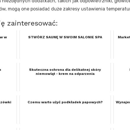
 niezbędnych dodatkach, takich jak odpowietrzniki, głowic
erów, mogą one posiadać duże zakresy ustawienia temperatu
ię zainteresować:
ów w
STWÓRZ SAUNĘ W SWOIM SALONIE SPA
Market
n
Skuteczna ochrona dla delikatnej skóry
niemowląt - krem na odparzenia
azówki
Czemu warto użyć podkładek papowych?
Wynajem