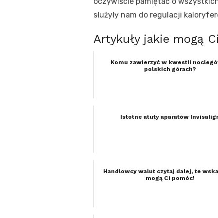
oczywiście pamiętać o wszystkich
służyły nam do regulacji kaloryf
Artykuły jakie mogą C
Komu zawierzyć w kwestii nocleg
polskich górach?
Istotne atuty aparatów Invisalig
Handlowcy walut czytaj dalej, te wsk
mogą Ci pomóc!