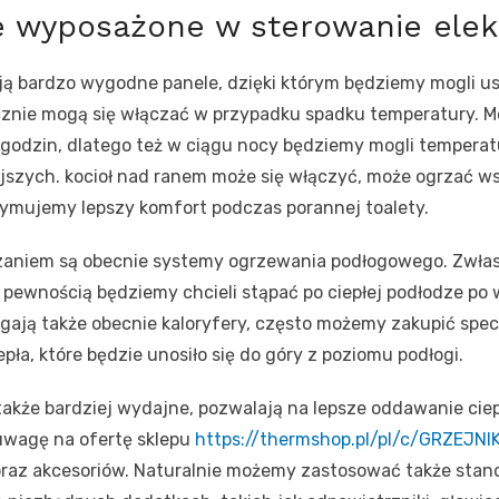
 wyposażone w sterowanie elek
ją bardzo wygodne panele, dzięki którym będziemy mogli u
ycznie mogą się włączać w przypadku spadku temperatury. 
 godzin, dlatego też w ciągu nocy będziemy mogli temperatu
szych. kocioł nad ranem może się włączyć, może ogrzać ws
rzymujemy lepszy komfort podczas porannej toalety.
zaniem są obecnie systemy ogrzewania podłogowego. Zwła
 pewnością będziemy chcieli stąpać po ciepłej podłodze po
egają także obecnie kaloryfery, często możemy zakupić spec
ła, które będzie unosiło się do góry z poziomu podłogi.
 także bardziej wydajne, pozwalają na lepsze oddawanie cie
uwagę na ofertę sklepu
https://thermshop.pl/pl/c/GRZEJNIK
raz akcesoriów. Naturalnie możemy zastosować także stan