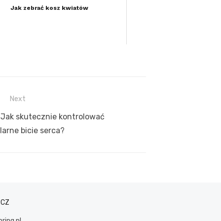
Jak zebrać kosz kwiatów
Next
 Jak skutecznie kontrolować
larne bicie serca?
ACZ
ring.pl