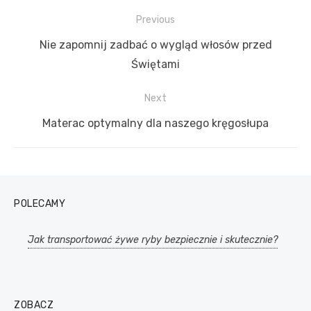
Previous
Nawigacja
Previous
Nie zapomnij zadbać o wygląd włosów przed
wpisu
post:
Świętami
Next
Next
Materac optymalny dla naszego kręgosłupa
post:
POLECAMY
Jak transportować żywe ryby bezpiecznie i skutecznie?
ZOBACZ