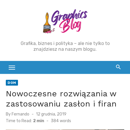
Skip
to
content
Grafika, biznes i polityka – ale nie tylko to
znajdziesz na naszym blogu.
DOM
Nowoczesne rozwiązania w
zastosowaniu zasłon i firan
By
Fernando
Posted
12 grudnia, 2019
on
Time to Read:
2 min
-
384
words