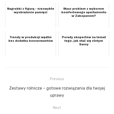
Nagrobki z figurą - niezwykłe
Masz problem z wyborem
wyobrażenie pamięci
komfortowego apartamentu
w Zakopanem?
Trendy w produkcji wędlin
Porady ekspertów na temat
bez dodatku konserwantów
tego, jak stać się złotym
Savvy
Previous
Nawigacja
Previous
Zestawy rolnicze – gotowe rozwiązania dla twojej
wpisu
post:
uprawy
Next