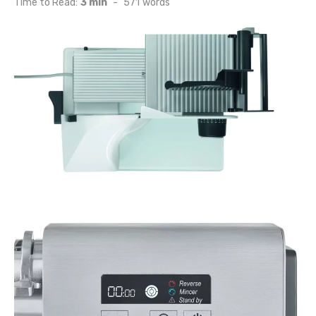
Time to Read:
3 min
-
571
words