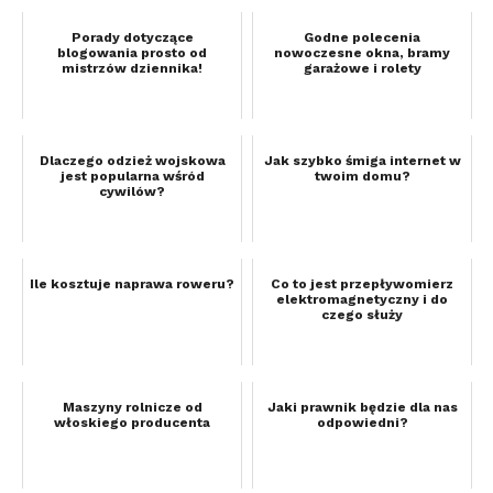
Porady dotyczące
Godne polecenia
blogowania prosto od
nowoczesne okna, bramy
mistrzów dziennika!
garażowe i rolety
Dlaczego odzież wojskowa
Jak szybko śmiga internet w
jest popularna wśród
twoim domu?
cywilów?
Ile kosztuje naprawa roweru?
Co to jest przepływomierz
elektromagnetyczny i do
czego służy
Maszyny rolnicze od
Jaki prawnik będzie dla nas
włoskiego producenta
odpowiedni?