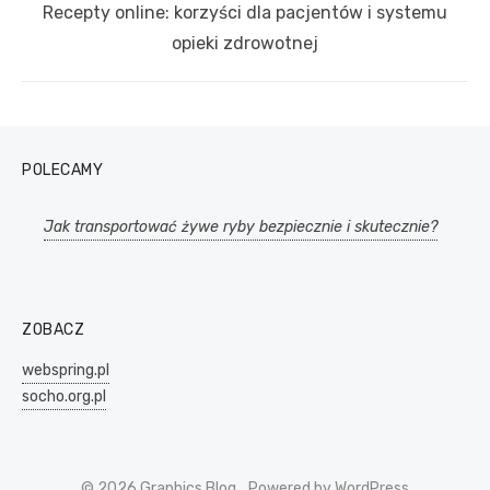
Next
Recepty online: korzyści dla pacjentów i systemu
post:
opieki zdrowotnej
POLECAMY
Jak transportować żywe ryby bezpiecznie i skutecznie?
ZOBACZ
webspring.pl
socho.org.pl
© 2026 Graphics Blog
Powered by WordPress