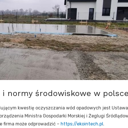
 i normy środowiskowe w polsc
ącym kwestię oczyszczania wód opadowych jest Ustawa z d
ządzenia Ministra Gospodarki Morskiej i Żeglugi Śródlądowe
ie firma może odprowadzić –
https://ekointech.pl
.