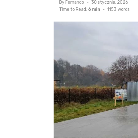
By
Fernando
Posted
30 stycznia, 2026
on
Time to Read:
6 min
-
1153
words