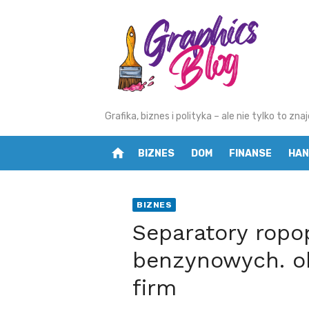
Skip
to
content
Grafika, biznes i polityka – ale nie tylko to z
home
BIZNES
DOM
FINANSE
HAN
BIZNES
Separatory ropo
benzynowych. o
firm