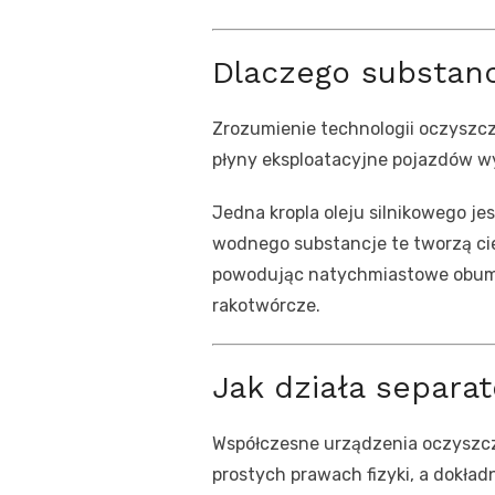
Dlaczego substan
Zrozumienie technologii oczyszcz
płyny eksploatacyjne pojazdów wy
Jedna kropla oleju silnikowego je
wodnego substancje te tworzą cien
powodując natychmiastowe obumie
rakotwórcze.
Jak działa separa
Współczesne urządzenia oczyszcz
prostych prawach fizyki, a dokładn