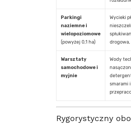
rozładunk
Parkingi
Wycieki p
naziemne i
nieszczel
wielopoziomowe
spłukiwan
(powyżej 0,1 ha)
drogowa, 
Warsztaty
Wody tec
samochodowe i
nasączon
myjnie
detergent
smarami i
przeprac
Rygorystyczny obo