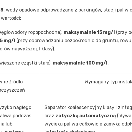
58
, wody opadowe odprowadzane z parkingów, stacji paliw 
wartości:
węglowodory ropopochodne):
maksymalnie 15 mg/l
(przy o
5 mg/l
(przy odprowadzaniu bezpośrednio do gruntu, rowu m
ów najwyższej, I klasy).
wieszone cząstki stałe):
maksymalnie 100 mg/l
.
wne źródło
Wymagany typ instala
eczyszczeń
ryzyko nagłego
Separator koalescencyjny klasy I zint
paliwa podczas
oraz
zatyczką automatyczną
(pływak
ia lub
wycieku paliwa całkowicie zamyka odpł