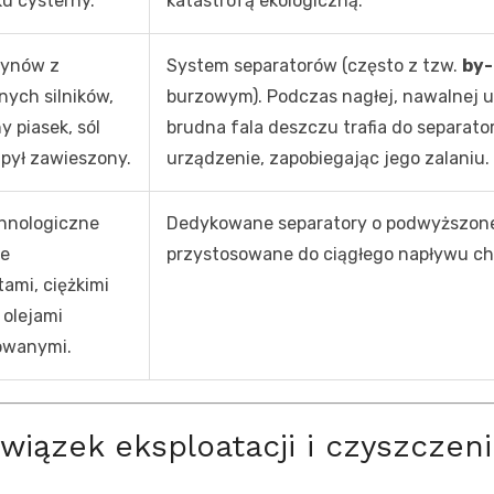
u cysterny.
katastrofą ekologiczną.
łynów z
System separatorów (często z tzw.
by
nych silników,
burzowym). Podczas nagłej, nawalnej u
y piasek, sól
brudna fala deszczu trafia do separator
pył zawieszony.
urządzenie, zapobiegając jego zalaniu.
hnologiczne
Dedykowane separatory o podwyższone
e
przystosowane do ciągłego napływu che
ami, ciężkimi
 olejami
owanymi.
wiązek eksploatacji i czyszczeni