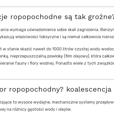
cje ropopochodne są tak groźne
ania wymaga uświadomienia sobie skali zagrożenia. Benzyn
kazują właściwości toksyczne i są niemal całkowicie niero
st w stanie skazić nawet do 1000 litrów czystej wody wodoc
ką, nieprzepuszczalną powłokę (film olejowy), która całkow
ranie fauny i flory wodnej. Ponadto wiele z tych związkó
tor ropopochodny? koalescencja i
ające to wysoce wydajne, mechaniczne systemy przepływowe
iej na różnicy gęstości wody i olejów.