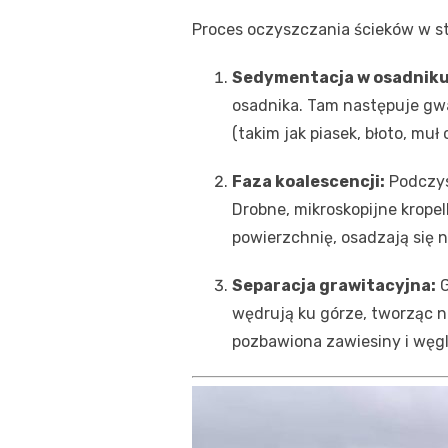
Proces oczyszczania ścieków w s
Sedymentacja w osadniku 
osadnika. Tam następuje gw
(takim jak piasek, błoto, mu
Faza koalescencji:
Podczysz
Drobne, mikroskopijne kropel
powierzchnię, osadzają się na
Separacja grawitacyjna:
G
wędrują ku górze, tworząc 
pozbawiona zawiesiny i węgl