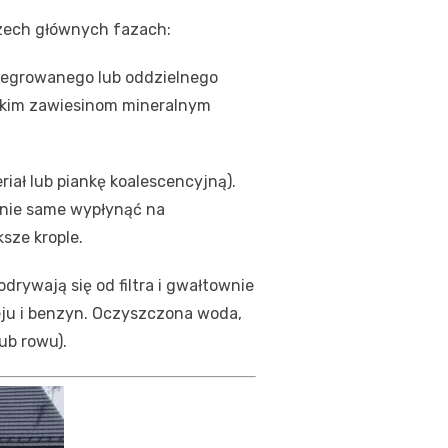
zech głównych fazach:
integrowanego lub oddzielnego
ężkim zawiesinom mineralnym
iał lub piankę koalescencyjną).
tanie same wypłynąć na
ksze krople.
drywają się od filtra i gwałtownie
ju i benzyn. Oczyszczona woda,
ub rowu).