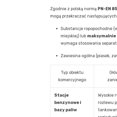
Zgodnie z polską normą
PN-EN 8
mogą przekraczać następujących 
Substancje ropopochodne (
miejskiej) lub
maksymalnie 
wymaga stosowania separator
Zawiesina ogólna (piasek, za
Typ obiektu
Głó
komercyjnego
zani
Stacje
Wysokie 
benzynowe i
rozlewu 
bazy paliw
tankowan