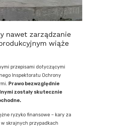
zy nawet zarządzanie
produkcyjnym wiąże
nymi przepisami dotyczącymi
wnego Inspektoratu Ochrony
ymi.
Prawo bezwzględnie
nymi zostały skutecznie
pochodne.
ężne ryzyko finansowe – kary za
a w skrajnych przypadkach