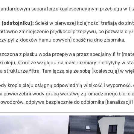
tandardowym separatorze koalescencyjnym przebiega w tr
(odstojniku):
Ścieki w pierwszej kolejności trafiają do z
ałtowne zmniejszenie prędkości przepływu, co pozwala ci
ł czy pył z klocków hamulcowych) opaść na dno zbiornika.
czona z piasku woda przepływa przez specjalny filtr (mater
ki oleju, które ze względu na małe rozmiary nie byłyby w s
 strukturze filtra. Tam łączą się ze sobą (koalescują) w wię
dy krople oleju osiągną odpowiednią wielkość i wyporność, o
na powierzchni wody grubą warstwę zgromadzonego bio-ole
owodorów, odpływa bezpiecznie do odbiornika (kanalizacji l