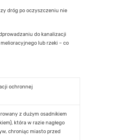
czy dróg po oczyszczeniu nie
dprowadzaniu do kanalizacji
elioracyjnego lub rzeki – co
cji ochronnej
egrowany z dużym osadnikiem
iem), która w razie nagłego
yw, chroniąc miasto przed