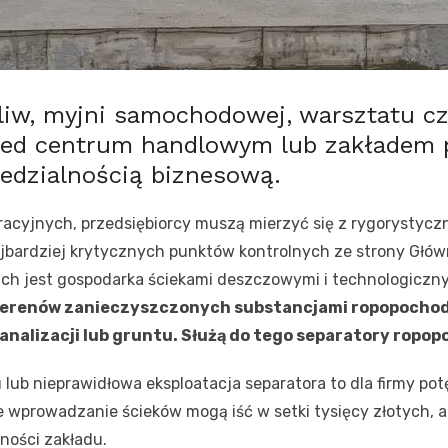
aliw, myjni samochodowej, warsztatu c
zed centrum handlowym lub zakładem 
edzialnością biznesową.
cyjnych, przedsiębiorcy muszą mierzyć się z rygorystycz
jbardziej krytycznych punktów kontrolnych ze strony Głó
ich jest gospodarka ściekami deszczowymi i technologiczn
terenów zanieczyszczonych substancjami ropopochod
analizacji lub gruntu. Służą do tego separatory ropo
ub nieprawidłowa eksploatacja separatora to dla firmy pot
ne wprowadzanie ścieków mogą iść w setki tysięcy złotych, 
ności zakładu.