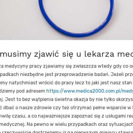
musimy zjawić się u lekarza me
za medycyny pracy zjawiamy się zwłaszcza wtedy gdy co 
ypadkach niezbędne jest przeprowadzenie badań. Jeżeli prz
my natychmiast wrócić do pracy lecz to jaki jest nasz stan
jdziemy pod adresem
https://www.medica2000.com.pl/med
. Jest to bez wątpienia świetna okazja by nie tylko skorz
ć dbać o nasze zdrowie czy też otrzymać pełne wsparcie w l
hwilę czasu, a co najważniejsze zapoznać się z usługami 
edycznej. Na pewno w wielu przypadkach oraz sytuacjach 
 rzeczywiście dostrzeżemy iż na pierwszym miejscu stawia