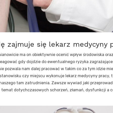
 zajmuje się lekarz medycyny 
 mianowicie ma on obiektywnie ocenić wpływ środowiska or
reagować gdy dojdzie do ewentualnego ryzyka zagrażające
ie pozwala nam dalej pracować w takim co za tym idzie mi
stanowisku czy miejscu wykonuje lekarz medycyny pracy, t
i naszego tam zatrudnienia. Zawsze wywiad jaki przeprowa
 temat dotychczasowych schorzeń, złamań, dysfunkcji a co