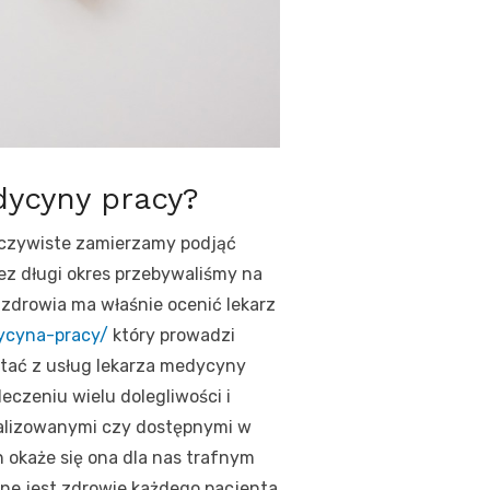
dycyny pracy?
oczywiste zamierzamy podjąć
ez długi okres przebywaliśmy na
 zdrowia ma właśnie ocenić lekarz
ycyna-pracy/
który prowadzi
ystać z usług lekarza medycyny
eczeniu wielu dolegliwości i
realizowanymi czy dostępnymi w
okaże się ona dla nas trafnym
ne jest zdrowie każdego pacjenta