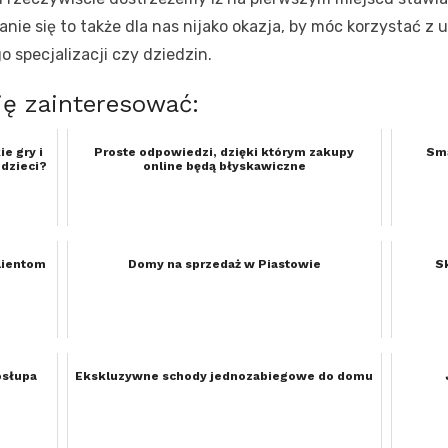
stanie się to także dla nas nijako okazja, by móc korzystać z
 specjalizacji czy dziedzin.
ię zainteresować:
e gry i
Proste odpowiedzi, dzięki którym zakupy
Sma
 dzieci?
online będą błyskawiczne
lientom
Domy na sprzedaż w Piastowie
S
osłupa
Ekskluzywne schody jednozabiegowe do domu