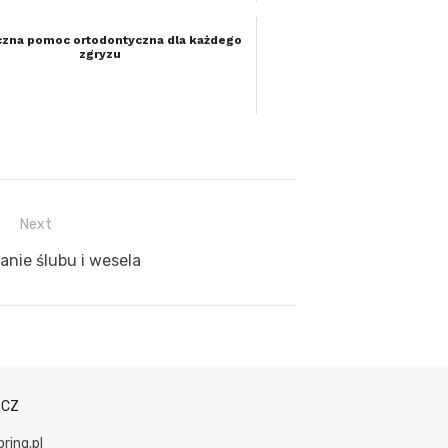
zna pomoc ortodontyczna dla każdego
zgryzu
Next
nie ślubu i wesela
ACZ
ring.pl