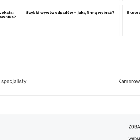
wokata:
Szybki wywóz odpadów – jaką firmą wybrać?
Skutec
rawnika?
specjalisty
Next
Kamerowa
post:
ZOB
websp