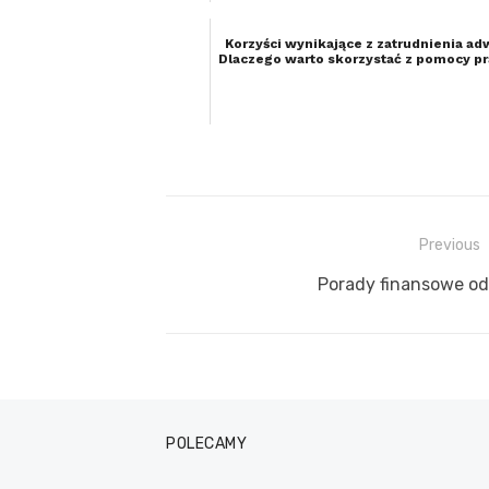
Korzyści wynikające z zatrudnienia ad
Dlaczego warto skorzystać z pomocy p
Previous
Nawigacja
Previous
Porady finansowe od 
wpisu
post:
POLECAMY