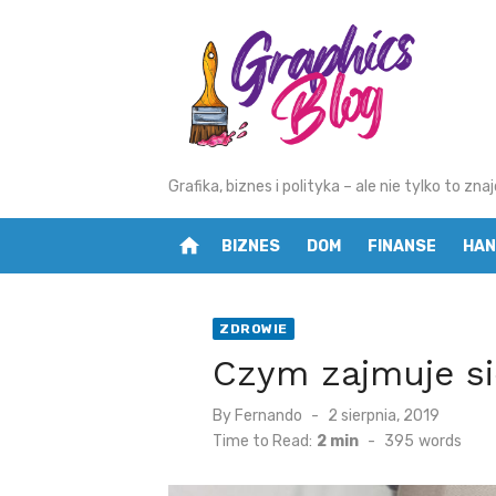
Skip
to
content
Grafika, biznes i polityka – ale nie tylko to z
home
BIZNES
DOM
FINANSE
HAN
ZDROWIE
Czym zajmuje si
By
Fernando
Posted
2 sierpnia, 2019
on
Time to Read:
2 min
-
395
words