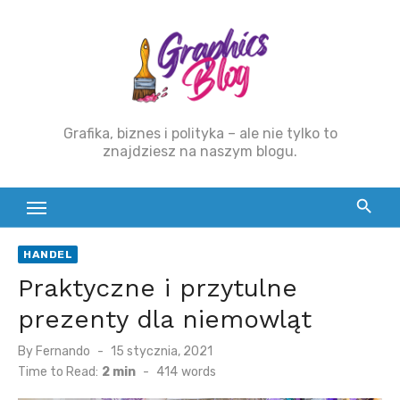
Skip
to
content
Grafika, biznes i polityka – ale nie tylko to
znajdziesz na naszym blogu.
HANDEL
Praktyczne i przytulne
prezenty dla niemowląt
By
Fernando
Posted
15 stycznia, 2021
on
Time to Read:
2 min
-
414
words