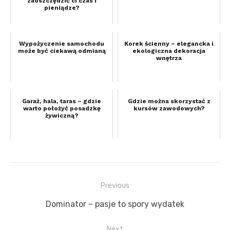
zaoszczędzić ci czas i
pieniądze?
Wypożyczenie samochodu
Korek ścienny – elegancka i
może być ciekawą odmianą
ekologiczna dekoracja
wnętrza
Garaż, hala, taras – gdzie
Gdzie można skorzystać z
warto położyć posadzkę
kursów zawodowych?
żywiczną?
Previous
Nawigacja
Previous
Dominator – pasje to spory wydatek
wpisu
post:
Next