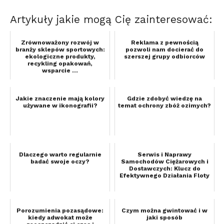
Artykuły jakie mogą Cię zainteresować:
Zrównoważony rozwój w
Reklama z pewnością
branży sklepów sportowych:
pozwoli nam docierać do
ekologiczne produkty,
szerszej grupy odbiorców
recykling opakowań,
wsparcie ...
Jakie znaczenie mają kolory
Gdzie zdobyć wiedzę na
używane w ikonografii?
temat ochrony zbóż ozimych?
Dlaczego warto regularnie
Serwis i Naprawy
badać swoje oczy?
Samochodów Ciężarowych i
Dostawczych: Klucz do
Efektywnego Działania Floty
Porozumienia pozasądowe:
Czym można gwintować i w
kiedy adwokat może
jaki sposób