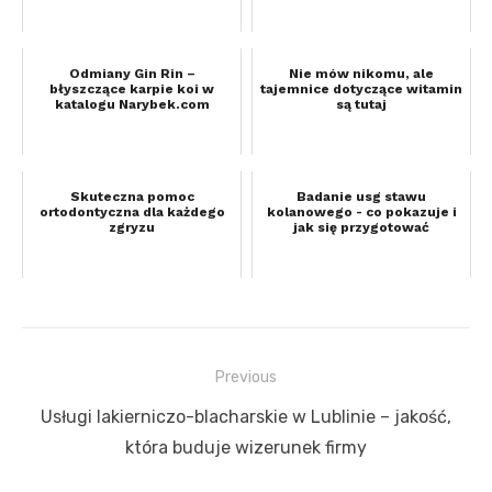
Odmiany Gin Rin –
Nie mów nikomu, ale
błyszczące karpie koi w
tajemnice dotyczące witamin
katalogu Narybek.com
są tutaj
Skuteczna pomoc
Badanie usg stawu
ortodontyczna dla każdego
kolanowego - co pokazuje i
zgryzu
jak się przygotować
Previous
Nawigacja
Previous
Usługi lakierniczo-blacharskie w Lublinie – jakość,
wpisu
post:
która buduje wizerunek firmy