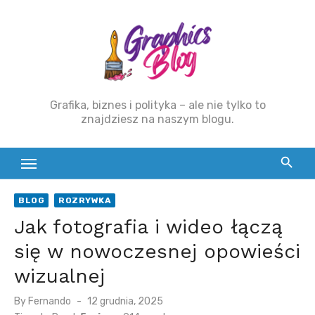
Skip
to
content
Grafika, biznes i polityka – ale nie tylko to
znajdziesz na naszym blogu.
BLOG
ROZRYWKA
Jak fotografia i wideo łączą
się w nowoczesnej opowieści
wizualnej
By
Fernando
Posted
12 grudnia, 2025
on