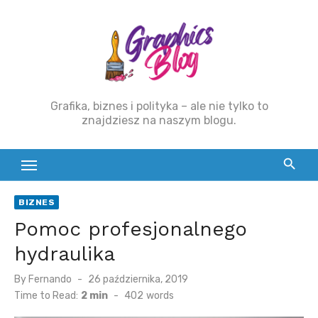
Skip
to
content
Grafika, biznes i polityka – ale nie tylko to
znajdziesz na naszym blogu.
BIZNES
Pomoc profesjonalnego
hydraulika
By
Fernando
Posted
26 października, 2019
on
Time to Read:
2 min
-
402
words