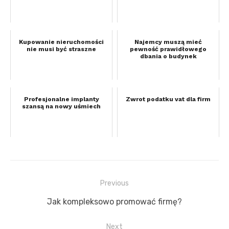
Kupowanie nieruchomości
Najemcy muszą mieć
nie musi być straszne
pewność prawidłowego
dbania o budynek
Profesjonalne implanty
Zwrot podatku vat dla firm
szansą na nowy uśmiech
Previous
Nawigacja
Previous
Jak kompleksowo promować firmę?
wpisu
post:
Next