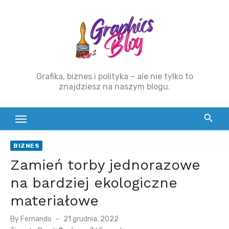
Skip
to
content
Grafika, biznes i polityka – ale nie tylko to
znajdziesz na naszym blogu.
BIZNES
Zamień torby jednorazowe
na bardziej ekologiczne
materiałowe
By
Fernando
Posted
21 grudnia, 2022
on