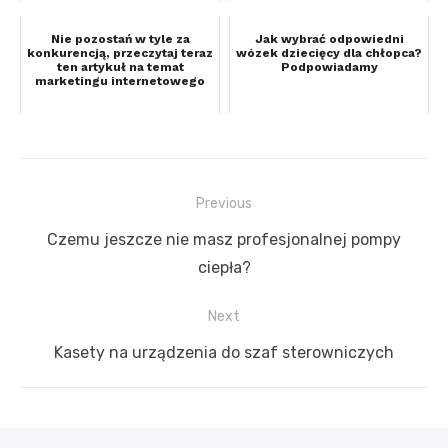
Nie pozostań w tyle za
Jak wybrać odpowiedni
konkurencją, przeczytaj teraz
wózek dziecięcy dla chłopca?
ten artykuł na temat
Podpowiadamy
marketingu internetowego
Previous
Nawigacja
Previous
Czemu jeszcze nie masz profesjonalnej pompy
wpisu
post:
ciepła?
Next
Next
Kasety na urządzenia do szaf sterowniczych
post: