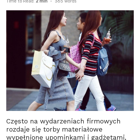
Time to Read:
2 min
-
365
words
Często na wydarzeniach firmowych
rozdaje się torby materiałowe
wypełnione upominkami i gadżetami,