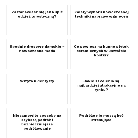
Zastanawiasz się jak kupić
Zalety wyboru nowoczesnej
odzież turystyczną?
techniki naprawy wgnieceń
Spodnie dresowe damskie –
Co powiesz na kupno płytek
nowoczesna moda
ceramicznych w kształcie
kostki?
Wizyta u dentysty
Jakie szkolenia są
najbardziej atrakcyjne na
rynku?
Niesamowite sposoby na
Podróże nie muszą być
szybszą podróż i
stresujące
bezpieczniejsze
podróżowanie